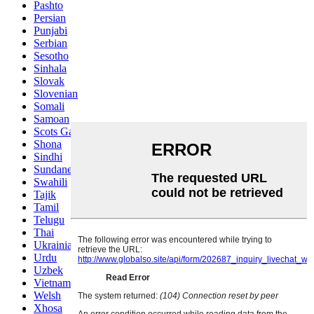
Pashto
Persian
Punjabi
Serbian
Sesotho
Sinhala
Slovak
Slovenian
Somali
Samoan
Scots Gaelic
Shona
Sindhi
Sundanese
Swahili
Tajik
Tamil
Telugu
Thai
Ukrainian
Urdu
Uzbek
Vietnamese
Welsh
Xhosa