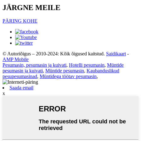
JÄRGNE MEILE
PÄRING KOHE
© Autoriõigus – 2010-2024: Kõik õigused kaitstud.
Saidikaart
-
AMP Mobile
Pesumasin, pesumasin ja kuivati
,
Hotelli pesumasin
,
Müntide
pesumasin ja kuivati
,
Müntide pesumasin
,
Kaubanduslikud
pesupesumasinad
,
Müntidega töötav pesumasin
,
Saada email
x