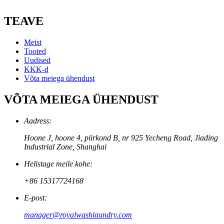
TEAVE
Meist
Tooted
Uudised
KKK-d
Võta meiega ühendust
VÕTA MEIEGA ÜHENDUST
Aadress:
Hoone J, hoone 4, piirkond B, nr 925 Yecheng Road, Jiading
Industrial Zone, Shanghai
Helistage meile kohe:
+86 15317724168
E-post:
manager@royalwashlaundry.com