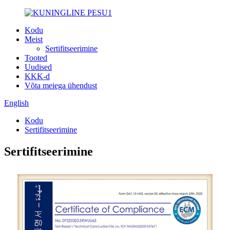
Kodu
Meist
Sertifitseerimine
Tooted
Uudised
KKK-d
Võta meiega ühendust
English
Kodu
Sertifitseerimine
Sertifitseerimine